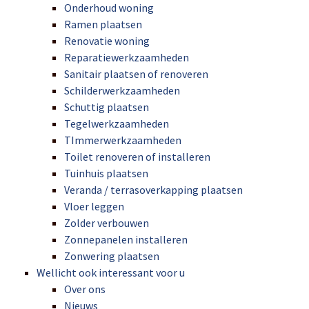
Onderhoud woning
Ramen plaatsen
Renovatie woning
Reparatiewerkzaamheden
Sanitair plaatsen of renoveren
Schilderwerkzaamheden
Schuttig plaatsen
Tegelwerkzaamheden
TImmerwerkzaamheden
Toilet renoveren of installeren
Tuinhuis plaatsen
Veranda / terrasoverkapping plaatsen
Vloer leggen
Zolder verbouwen
Zonnepanelen installeren
Zonwering plaatsen
Wellicht ook interessant voor u
Over ons
Nieuws