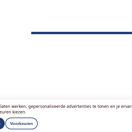
laten werken, gepersonaliseerde advertenties te tonen en je ervari
keuren kiezen.
n
Voorkeuren
Lees onze nieuwsbrief: