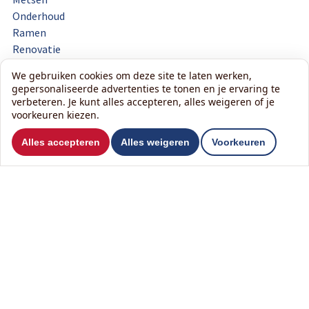
Onderhoud
Ramen
Renovatie
Reparatie
We gebruiken cookies om deze site te laten werken,
Sanitair
gepersonaliseerde advertenties te tonen en je ervaring te
verbeteren. Je kunt alles accepteren, alles weigeren of je
Schilderwerk
voorkeuren kiezen.
Schutting
Stucwerk
Alles accepteren
Alles weigeren
Voorkeuren
Tegelwerk
Timmerwerk
Toilet
Tuinhuis
Veranda
Vloer
Zolder
Zonnepanelen
Zonwering