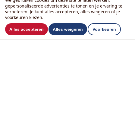
We gebruiken cookies om deze site te laten werken,
Ramen
gepersonaliseerde advertenties te tonen en je ervaring te
Renovatie
verbeteren. Je kunt alles accepteren, alles weigeren of je
Reparatie
voorkeuren kiezen.
Sanitair
Alles accepteren
Alles weigeren
Voorkeuren
Schilderwerk
Schutting
Stucwerk
Tegelwerk
Timmerwerk
Toilet
Tuinhuis
Veranda
Vloer
Zolder
Zonnepanelen
Zonwering
Wilt u ons volgen?