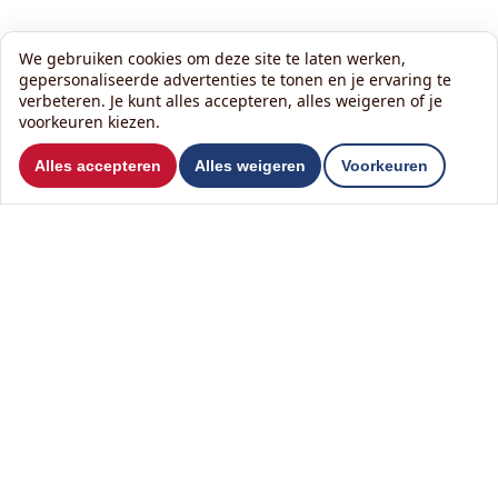
We gebruiken cookies om deze site te laten werken,
gepersonaliseerde advertenties te tonen en je ervaring te
verbeteren. Je kunt alles accepteren, alles weigeren of je
voorkeuren kiezen.
Wilt u ons volgen?
Alles accepteren
Alles weigeren
Voorkeuren
Lees onze nieuwsbrief:
Contact
Het KlusHuis België B.V.
T
033 31 33 54
Bredabaan 859
M
0456 637 931
2930 Brasschaat
E
info@hetklushuis.be
Over ons