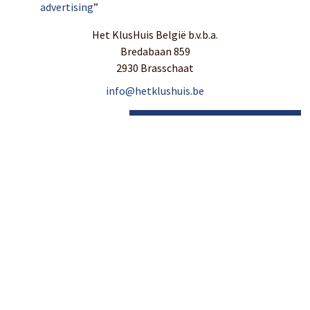
advertising
”
Het KlusHuis België b.v.b.a.
Bredabaan 859
2930 Brasschaat
info@hetklushuis.be