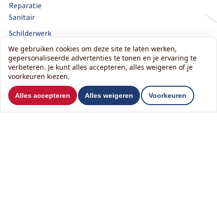
Reparatie
Sanitair
Schilderwerk
Schutting
We gebruiken cookies om deze site te laten werken,
Stucwerk
gepersonaliseerde advertenties te tonen en je ervaring te
verbeteren. Je kunt alles accepteren, alles weigeren of je
Tegelwerk
voorkeuren kiezen.
Timmerwerk
Toilet
Alles accepteren
Alles weigeren
Voorkeuren
Tuinhuis
Veranda
Vloer
Zolder
Zonnepanelen
Zonwering
Wilt u ons volgen?
Lees onze nieuwsbrief: