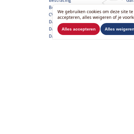
Bestrating
Gar
Beveiliging
Iso
We gebruiken cookies om deze site te 
CV
Keu
accepteren, alles weigeren of je voor
Dakdekken
Koz
Dakkapel
Alles accepteren
Alles weigere
Loo
Dakramen
Met
Deuren
Wilt u ons volgen?
Contact
Het KlusHuis België B.V.