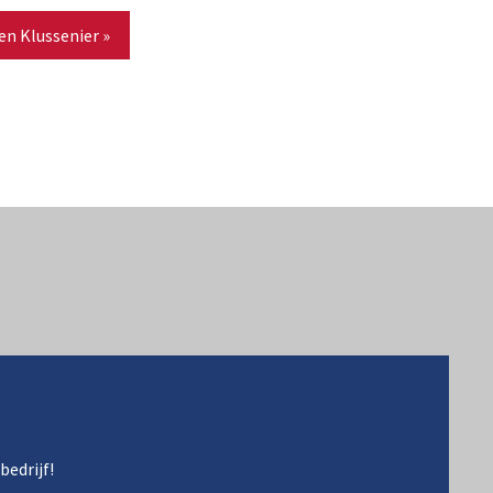
en Klussenier »
bedrijf!