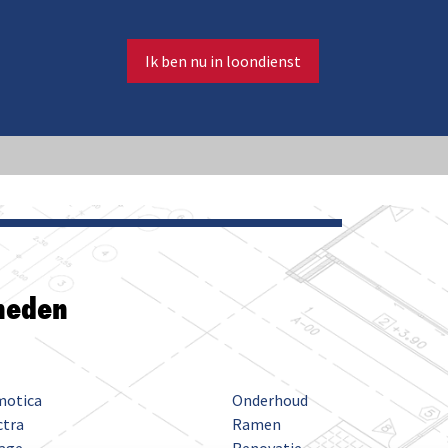
Ik ben nu in loondienst
heden
otica
Onderhoud
ctra
Ramen