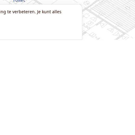
Toilet
Tuinhuis
ng te verbeteren. Je kunt alles
Veranda
Vloer
Zolder
Zonnepanelen
Zonwering
Zelf Klussenier worden? »