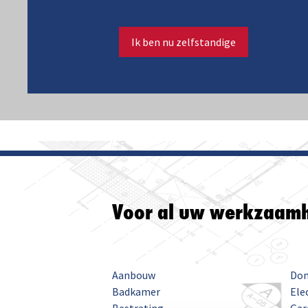
Ik ben nu zelfstandige
Voor al uw werkzaam
Aanbouw
Dom
Badkamer
Ele