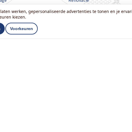
age
Renovatie
Reparatie
latie
laten werken, gepersonaliseerde advertenties te tonen en je ervari
Sanitair
ken
keuren kiezen.
ijnen
Schilderwerk
n
Voorkeuren
dgieterswerk
Schutting
sen
Stucwerk
Lees onze nieuwsbrief:
T
033 31 33 54
Over ons