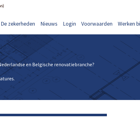
ws)
De zekerheden
Nieuws
Login
Voorwaarden
Werken bi
e Nederlandse en Belgische renovatiebranche?
atures.