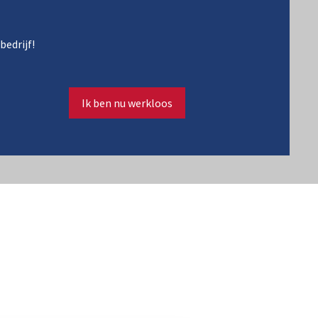
bedrijf!
Ik ben nu werkloos