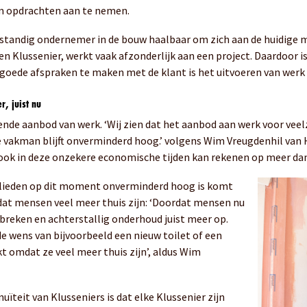
m opdrachten aan te nemen.
elfstandig ondernemer in de bouw haalbaar om zich aan de huidige
n Klussenier, werkt vaak afzonderlijk aan een project. Daardoor 
goede afspraken te maken met de klant is het uitvoeren van werk
r, juist nu
nde aanbod van werk. ‘Wij zien dat het aanbod aan werk voor veelz
ge vakman blijft onverminderd hoog.’ volgens Wim Vreugdenhil van
 ook in deze onzekere economische tijden kan rekenen op meer da
aklieden op dit moment onverminderd hoog is komt
rdat mensen veel meer thuis zijn: ‘Doordat mensen nu
gebreken en achterstallig onderhoud juist meer op.
de wens van bijvoorbeeld een nieuw toilet of een
 omdat ze veel meer thuis zijn’, aldus Wim
ïteit van Klusseniers is dat elke Klussenier zijn