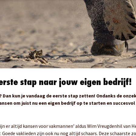
rste stap naar jouw eigen bedrijf!
en? Dan kun je vandaag de eerste stap zetten! Ondanks de onzek
ansen om juist nu een eigen bedrijf op te starten en succesvol t
, zijn er altijd kansen voor vakmannen’ aldus Wim Vreugdenhil van 
. Goede vaklieden zijn ook nu nog altijd schaars. Deze schaarste z