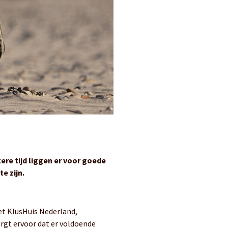
ere tijd liggen er voor goede
e zijn.
Het KlusHuis Nederland,
orgt ervoor dat er voldoende