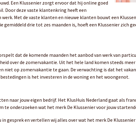
uwd. Een Klussenier zorgt ervoor dat hij online goed
hil. Door deze vaste klantenkring heeft een
an werk. Met de vaste klanten en nieuwe klanten bouwt een Klusse
ie gemiddeld drie tot zes maanden is, hoeft een Klussenier zich 
orspelt dat de komende maanden het aanbod van werk van particul
rheid over de zomervakantie. Uit het hele land komen steeds meer
n niet op zomervakantie te gaan. De verwachting is dat het vaka
e bestedingen is het investeren in de woning en het woongenot.
tten naar jouw eigen bedrijf. Het KlusHuis Nederland gaat als fra
m te onderzoeken wat het merk De Klussenier voor jouw startend
ou in gesprek en vertellen wij alles over wat het merk De Klussen